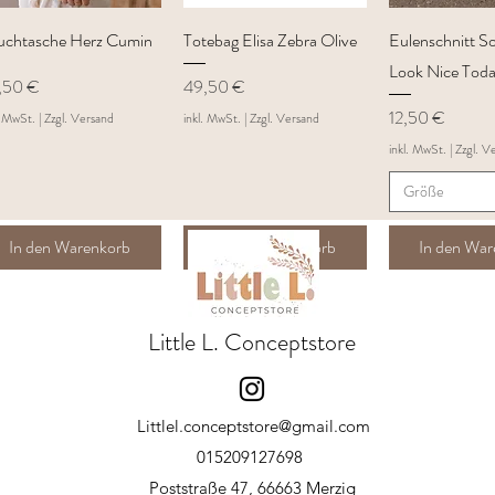
Schnellansicht
Schnellansicht
Schnellan
uchtasche Herz Cumin
Totebag Elisa Zebra Olive
Eulenschnitt S
Look Nice Toda
is
Preis
,50 €
49,50 €
Preis
12,50 €
. MwSt.
|
Zzgl. Versand
inkl. MwSt.
|
Zzgl. Versand
inkl. MwSt.
|
Zzgl. V
Größe
In den Warenkorb
In den Warenkorb
In den Wa
Little L. Conceptstore
Littlel.conceptstore@gmail.com
015209127698
Poststraße 47, 66663 Merzig