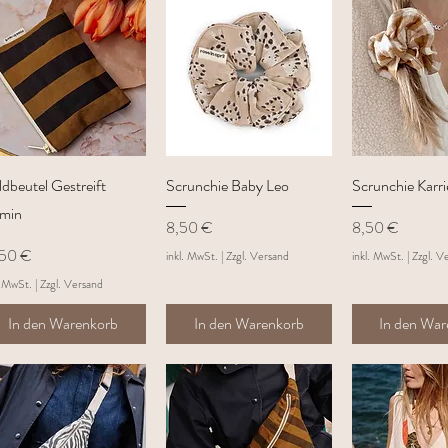
Schnellansicht
Schnellansicht
Schnellan
dbeutel Gestreift
Scrunchie Baby Leo
Scrunchie Karri
min
Preis
Preis
8,50 €
8,50 €
is
,50 €
inkl. MwSt.
|
Zzgl. Versand
inkl. MwSt.
|
Zzgl. V
. MwSt.
|
Zzgl. Versand
In den Warenkorb
In den Warenkorb
In den Wa