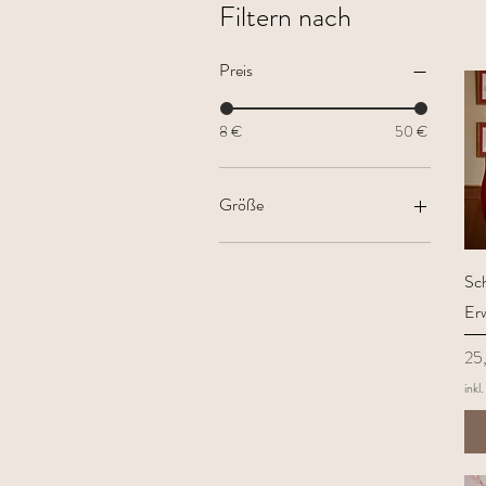
Filtern nach
Preis
8 €
50 €
Größe
S(35-38)
Sc
Er
Pre
25
inkl