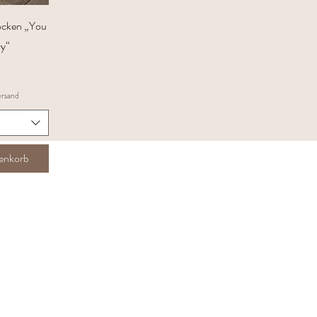
sicht
ocken „You
y“
ersand
renkorb