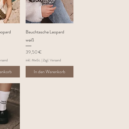
sicht
Schnellansicht
eopard
Bauchtasche Leopard
weiß
Preis
39,50 €
ersand
inkl. MwSt.
|
Zzgl. Versand
renkorb
In den Warenkorb