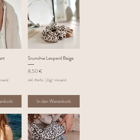
sicht
Schnellansicht
ert
Srunchie Leopard Beige
Preis
8,50 €
ersand
inkl. MwSt.
|
Zzgl. Versand
renkorb
In den Warenkorb