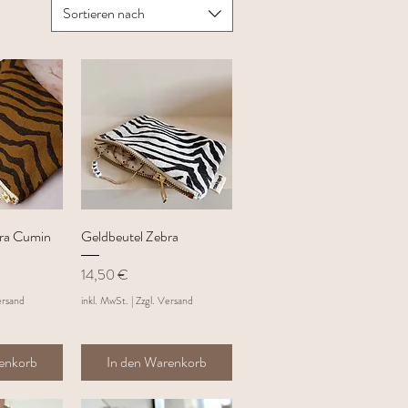
Sortieren nach
sicht
Schnellansicht
bra Cumin
Geldbeutel Zebra
Preis
14,50 €
ersand
inkl. MwSt.
|
Zzgl. Versand
renkorb
In den Warenkorb