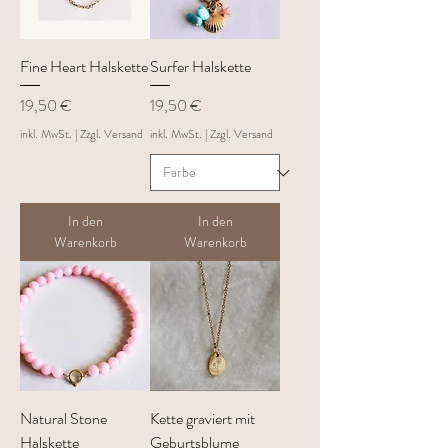
Fine Heart Halskette
Surfer Halskette
Preis
Preis
19,50 €
19,50 €
inkl. MwSt.
|
Zzgl. Versand
inkl. MwSt.
|
Zzgl. Versand
In den
In den
Warenkorb
Warenkorb
Natural Stone
Kette graviert mit
Halskette
Geburtsblume