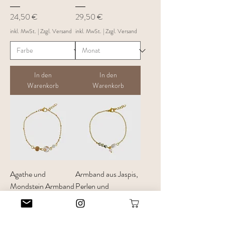
Preis
Preis
24,50 €
29,50 €
inkl. MwSt.
|
Zzgl. Versand
inkl. MwSt.
|
Zzgl. Versand
In den
In den
Warenkorb
Warenkorb
Agathe und
Armband aus Jaspis,
Mondstein Armband
Perlen und
Rosenquarz
Preis
24,50 €
Preis
24,50 €
inkl. MwSt.
|
Zzgl. Versand