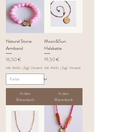
Natural Stone
Moon&Sun
Armband
Halskette
Preis
Preis
16,50 €
19,50 €
inkl. MwSt.
|
Zzgl. Versand
inkl. MwSt.
|
Zzgl. Versand
In den
In den
Warenkorb
Warenkorb