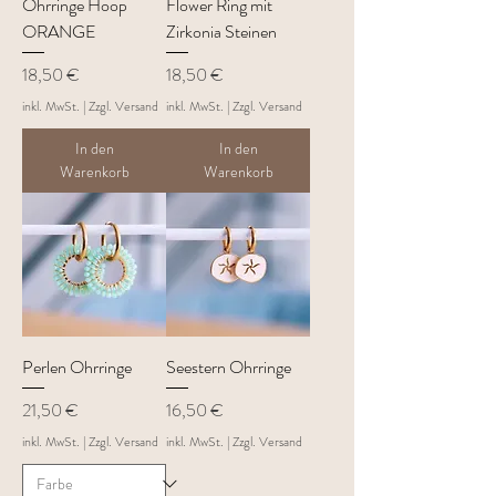
Ohrringe Hoop
Flower Ring mit
ORANGE
Zirkonia Steinen
Preis
Preis
18,50 €
18,50 €
inkl. MwSt.
|
Zzgl. Versand
inkl. MwSt.
|
Zzgl. Versand
In den
In den
Warenkorb
Warenkorb
Perlen Ohrringe
Seestern Ohrringe
Preis
Preis
21,50 €
16,50 €
inkl. MwSt.
|
Zzgl. Versand
inkl. MwSt.
|
Zzgl. Versand