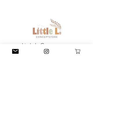
Little L. Conceptstore
Littlel.conceptstore@gmail.com
015209127698
Poststraße 47, 66663 Merzig
Impressum
AGB