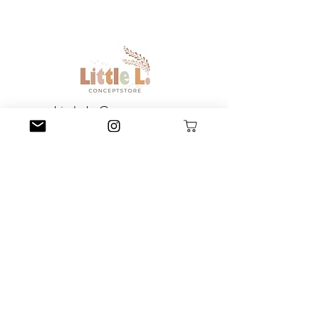
Little L. Conceptstore
Littlel.conceptstore@gmail.com
015209127698
Poststraße 47, 66663 Merzig
Impressum
AGB