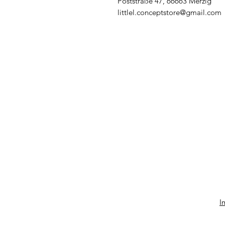
Poststraße 47, 66663 Merzig
littlel.conceptstore@gmail.com
I