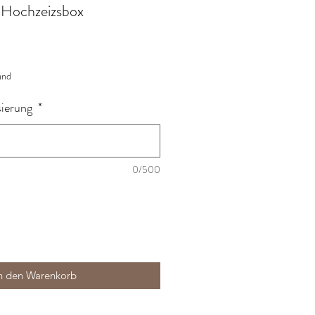
e Hochzeizsbox
and
sierung
*
0/500
n den Warenkorb