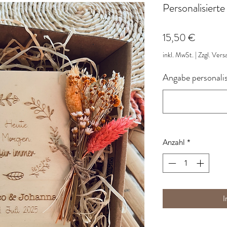
Personalisiert
Preis
15,50 €
inkl. MwSt.
|
Zzgl. Vers
Angabe personali
Anzahl
*
I