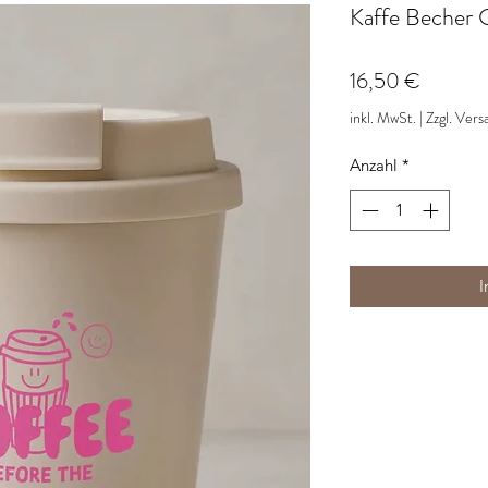
Kaffe Becher 
Preis
16,50 €
inkl. MwSt.
|
Zzgl. Vers
Anzahl
*
I