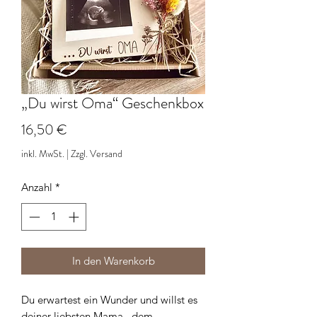
„Du wirst Oma“ Geschenkbox
Preis
16,50 €
inkl. MwSt.
|
Zzgl. Versand
Anzahl
*
In den Warenkorb
Du erwartest ein Wunder und willst es
deiner liebsten Mama , dem