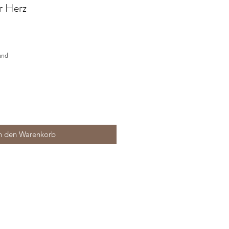
r Herz
and
n den Warenkorb