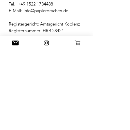
Tel.: +49 1522 1734488
E-Mail: info@papierdrachen.de
Registergericht: Amtsgericht Koblenz
Registernummer: HRB 28424
Little L. Conceptstore
Littlel.conceptstore@gmail.com
015209127698
Poststraße 47, 66663 Merzig